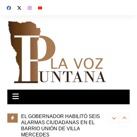
Saltar
al
contenido
IRÁ LAS
EL GOBERNADOR HABILITÓ SEIS
LAS UNIVER
ENTRE
ALARMAS CIUDADANAS EN EL
PARTICIPAR
A
BARRIO UNIÓN DE VILLA
QUE ANALIZ
MERCEDES
CONSTITUC