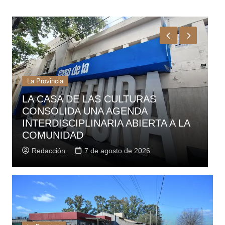
La Provincia
LA CASA DE LAS CULTURAS
E
CONSOLIDA UNA AGENDA
A
INTERDISCIPLINARIA ABIERTA A LA
B
COMUNIDAD
Redacción
7 de agosto de 2026