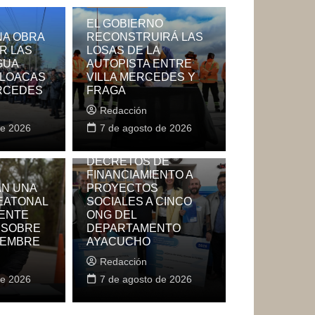
La Provincia
EL GOBIERNO
A OBRA
RECONSTRUIRÁ LAS
R LAS
LOSAS DE LA
GUA
AUTOPISTA ENTRE
CLOACAS
VILLA MERCEDES Y
ERCEDES
FRAGA
Redacción
La Provincia
de 2026
7 de agosto de 2026
POGGI ENTREGÓ
DECRETOS DE
FINANCIAMIENTO A
N UNA
PROYECTOS
EATONAL
SOCIALES A CINCO
RNADOR HABILITÓ SEIS ALARMAS
UENTE
ONG DEL
 SOBRE
DEPARTAMENTO
AS EN EL BARRIO UNIÓN DE VILLA
IEMBRE
AYACUCHO
ES
Redacción
de 2026
7 de agosto de 2026
7 de agosto de 2026