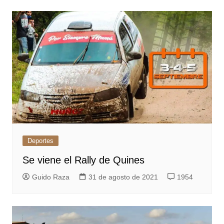
Deportes
Se viene el Rally de Quines
Guido Raza
31 de agosto de 2021
1954