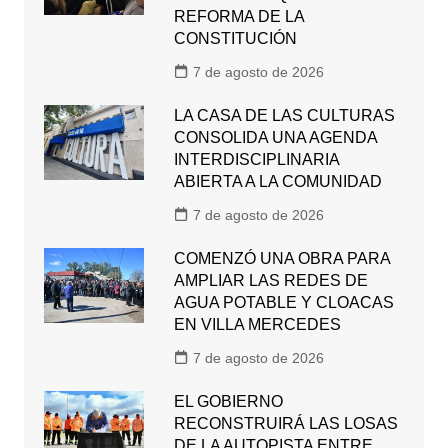
REFORMA DE LA
CONSTITUCIÓN
7 de agosto de 2026
LA CASA DE LAS CULTURAS
CONSOLIDA UNA AGENDA
INTERDISCIPLINARIA
ABIERTA A LA COMUNIDAD
7 de agosto de 2026
COMENZÓ UNA OBRA PARA
AMPLIAR LAS REDES DE
AGUA POTABLE Y CLOACAS
EN VILLA MERCEDES
7 de agosto de 2026
EL GOBIERNO
RECONSTRUIRÁ LAS LOSAS
DE LA AUTOPISTA ENTRE