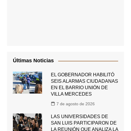
Últimas Noticias
EL GOBERNADOR HABILITÓ
SEIS ALARMAS CIUDADANAS
EN EL BARRIO UNIÓN DE
VILLA MERCEDES
7 de agosto de 2026
LAS UNIVERSIDADES DE
SAN LUIS PARTICIPARON DE
LA REUNIÓN QUE ANALIZA LA