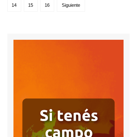
entradas
14
15
16
Siguiente