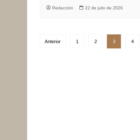
Redacción
22 de julio de 2026
Paginación
Anterior
1
2
3
4
de
entradas