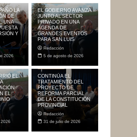
La Provincia
PAÑÓ LA
EL GOBIERNO AVANZA
ÓN DE
JUNTO AL SECTOR
, UNA
PRIVADO EN UNA
PUESTA
AGENDA DE
RSIÓN Y
GRANDES EVENTOS
PARA SAN LUIS
Redacción
de 2026
5 de agosto de 2026
La Provincia
RRIÓ EL
CONTINÚA EL
LA
TRATAMIENTO DEL
ACIÓN
PROYECTO DE
ROS DE SAN LUIS COMPITEN POR UN
N EL
REFORMA PARCIAL
ONIO
DE LA CONSTITUCIÓN
A CERTIFICACIÓN INTERNACIONAL D
PROVINCIAL
 DE MONTAÑA
Redacción
e 2026
5 de agosto de 2026
31 de julio de 2026