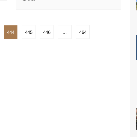
444
445
446
…
464