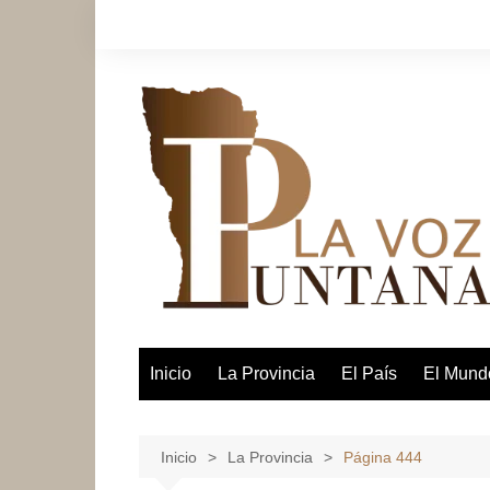
Saltar
al
contenido
Inicio
La Provincia
El País
El Mund
Inicio
La Provincia
Página 444