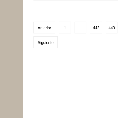
Paginación
Anterior
1
…
442
443
de
Siguiente
entradas