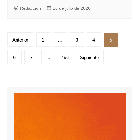
Redacción
16 de julio de 2026
Paginación
Anterior
1
…
3
4
5
de
entradas
6
7
…
496
Siguiente