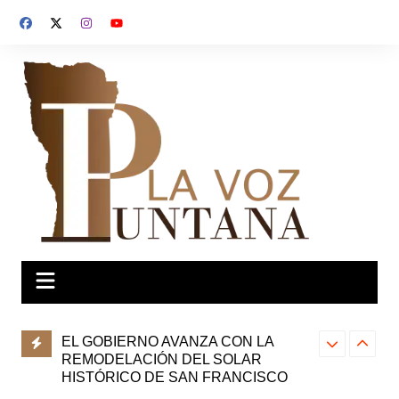
Saltar
al
contenido
FAMILIAS
EL GOBIERNO AVANZA CON LA
SAN LUIS P
 SUEÑO
REMODELACIÓN DEL SOLAR
OLIMPIADAS
HISTÓRICO DE SAN FRANCISCO
LA ASAMBL
FEDERAL D