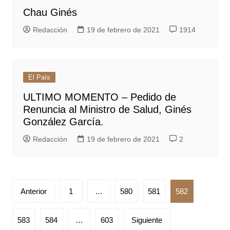
Chau Ginés
Redacción
19 de febrero de 2021
1914
El País
ULTIMO MOMENTO – Pedido de
Renuncia al Ministro de Salud, Ginés
González García.
Redacción
19 de febrero de 2021
2
Paginación
Anterior
1
…
580
581
582
de
entradas
583
584
…
603
Siguiente