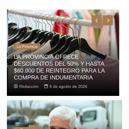
La Provincia
LA PROVINCIA OFRECE
DESCUENTOS DEL 50% Y HASTA
E
$60.000 DE REINTEGRO PARA LA
R
COMPRA DE INDUMENTARIA
H
Redacción
6 de agosto de 2026