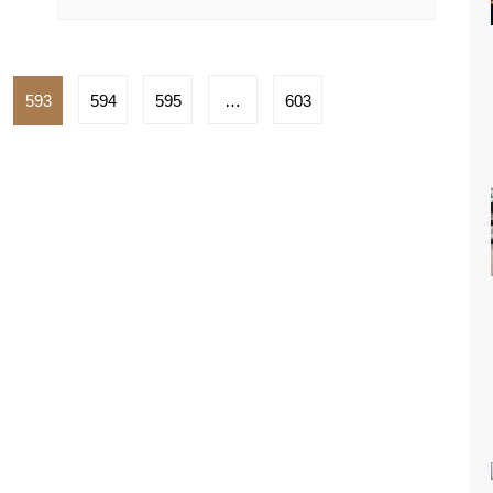
593
594
595
…
603