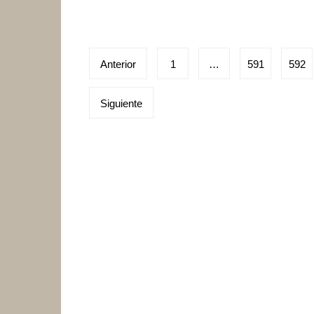
Paginación
Anterior
1
…
591
592
de
Siguiente
entradas