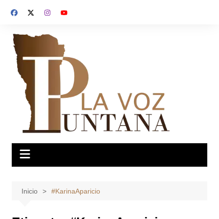
Saltar
al
contenido
Inicio
#KarinaAparicio