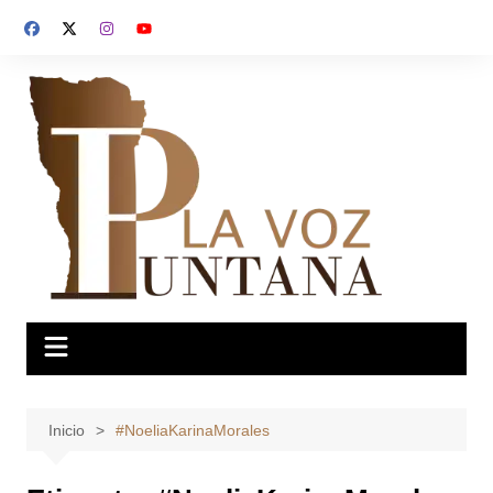
Saltar
al
contenido
Inicio
#NoeliaKarinaMorales