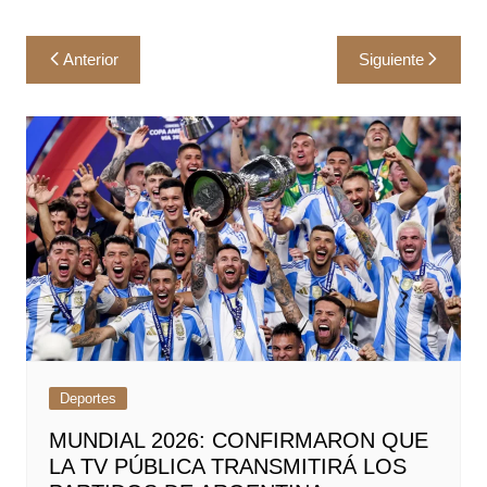
Navegación
Anterior
Siguiente
de
entradas
Deportes
MUNDIAL 2026: CONFIRMARON QUE
LA TV PÚBLICA TRANSMITIRÁ LOS