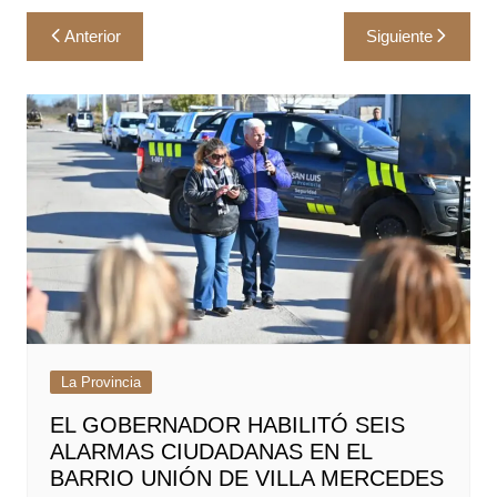
Navegación
Anterior
Siguiente
de
entradas
La Provincia
EL GOBERNADOR HABILITÓ SEIS
ALARMAS CIUDADANAS EN EL
BARRIO UNIÓN DE VILLA MERCEDES