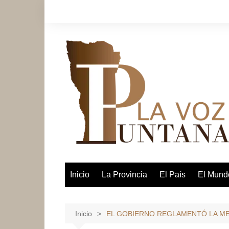
Saltar
al
contenido
Inicio
La Provincia
El País
El Mund
Inicio
EL GOBIERNO REGLAMENTÓ LA ME