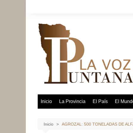
Saltar
al
contenido
Inicio
La Provincia
El País
El Mund
Inicio
AGROZAL: 500 TONELADAS DE ALF