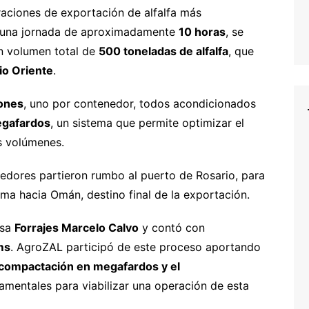
raciones de exportación de alfalfa más
 de una jornada de aproximadamente
10 horas
, se
n volumen total de
500 toneladas de alfalfa
, que
o Oriente
.
ones
, uno por contenedor, todos acondicionados
egafardos
, un sistema que permite optimizar el
es volúmenes.
dores partieron rumbo al puerto de Rosario, para
ima hacia Omán, destino final de la exportación.
esa
Forrajes Marcelo Calvo
y contó con
ms
. AgroZAL participó de este proceso aportando
compactación en megafardos y el
damentales para viabilizar una operación de esta