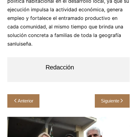
política habitacional en el desarrollo local, ya que su
ejecución impulsa la actividad económica, genera
empleo y fortalece el entramado productivo en
cada comunidad, al mismo tiempo que brinda una
solución concreta a familias de toda la geografía
sanluiseña.
Redacción
Navegación
Anterior
Siguiente
de
entradas