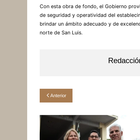
Con esta obra de fondo, el Gobierno provi
de seguridad y operatividad del establec
brindar un ámbito adecuado y de excelenci
norte de San Luis.
Redacció
Navegación
Anterior
de
entradas