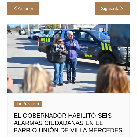
Navegación
Anterior
Siguiente
de
entradas
La Provincia
EL GOBERNADOR HABILITÓ SEIS
ALARMAS CIUDADANAS EN EL
BARRIO UNIÓN DE VILLA MERCEDES