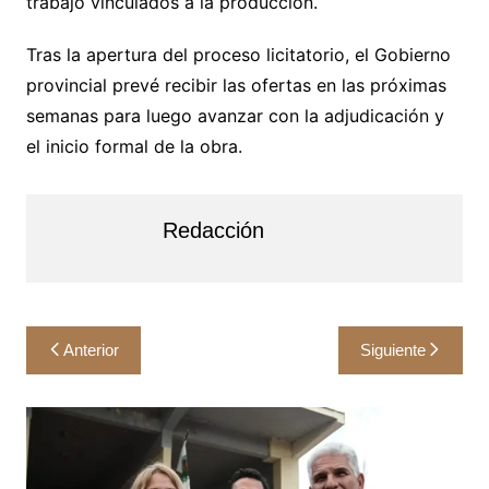
trabajo vinculados a la producción.
Tras la apertura del proceso licitatorio, el Gobierno
provincial prevé recibir las ofertas en las próximas
semanas para luego avanzar con la adjudicación y
el inicio formal de la obra.
Redacción
Navegación
Anterior
Siguiente
de
entradas