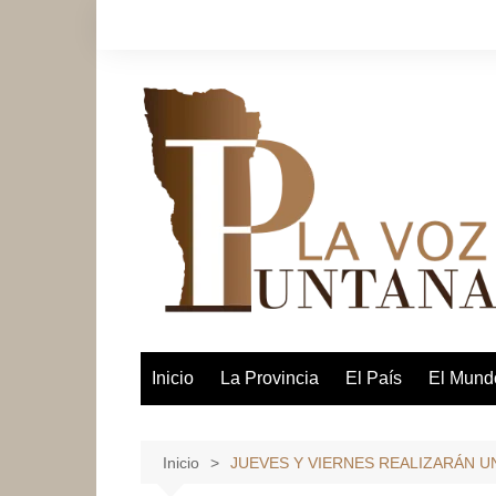
Saltar
al
contenido
Inicio
La Provincia
El País
El Mund
Inicio
JUEVES Y VIERNES REALIZARÁN 