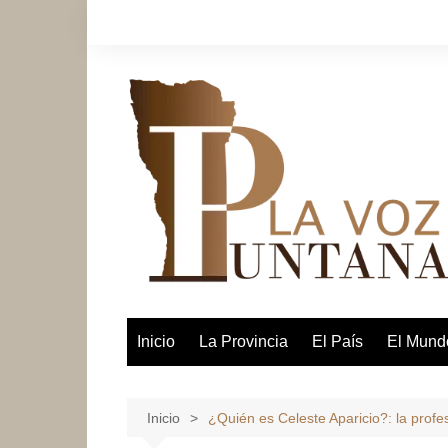
Saltar
al
contenido
Inicio
La Provincia
El País
El Mund
Inicio
¿Quién es Celeste Aparicio?: la profes