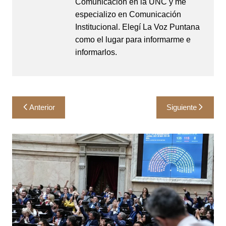
Comunicación en la UNC y me
especializo en Comunicación
Institucional. Elegí La Voz Puntana
como el lugar para informarme e
informarlos.
Navegación
Anterior
Siguiente
de
entradas