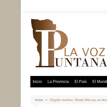
Saltar
al
contenido
Inicio
La Provincia
El País
El Mund
Inicio
Orgullo merlino: Mindy Mercau se lle