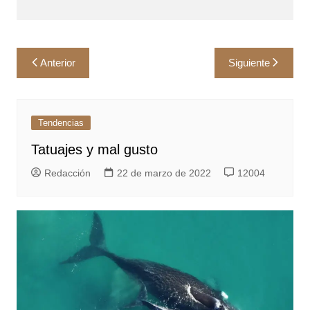
Navegación
Anterior
Siguiente
de
entradas
Tendencias
Tatuajes y mal gusto
Redacción
22 de marzo de 2022
12004