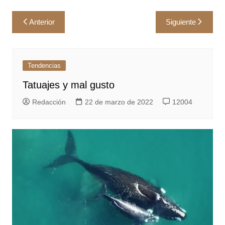
Navegación
Anterior
Siguiente
de
entradas
Tendencias
Tatuajes y mal gusto
Redacción
22 de marzo de 2022
12004