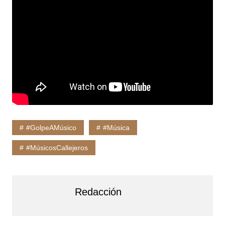
#GolpeAMúsico
#Música
#MúsicosCallejeros
Redacción