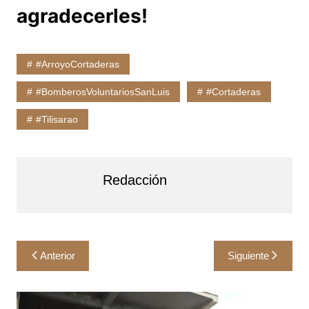
agradecerles!
#ArroyoCortaderas
#BomberosVoluntariosSanLuis
#Cortaderas
#Tilisarao
Redacción
Navegación
Anterior
Siguiente
de
entradas